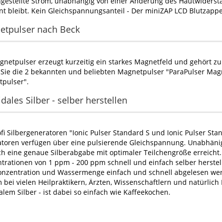
ngestellte Strom, unabhängig von einer Änderung des Hautwiderstan
nt bleibt. Kein Gleichspannungsanteil - Der miniZAP LCD Blutzap
etpulser nach Beck
gnetpulser erzeugt kurzeitig ein starkes Magnetfeld und gehört zu 
 Sie die 2 bekannten und beliebten Magnetpulser "ParaPulser Mag
pulser".
idales Silber - selber herstellen
ofi Silbergeneratoren "Ionic Pulser Standard S und Ionic Pulser St
toren verfügen über eine pulsierende Gleichspannung. Unabhäni
h eine genaue Silberabgabe mit optimaler Teilchengröße erreicht. 
trationen von 1 ppm - 200 ppm schnell und einfach selber herstell
Konzentration und Wassermenge einfach und schnell abgelesen werde
 bei vielen Heilpraktikern, Ärzten, Wissenschaftlern und natürlich
dalem Silber - ist dabei so einfach wie Kaffeekochen.