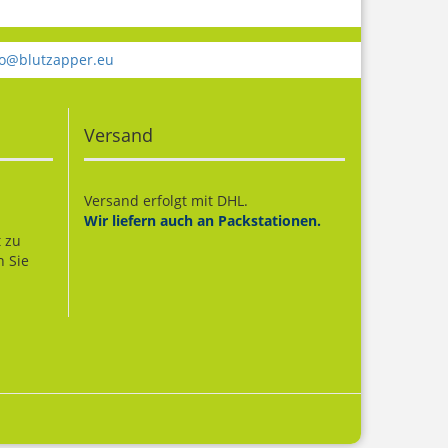
fo@blutzapper.eu
Versand
Versand erfolgt mit DHL.
Wir liefern auch an Packstationen.
t zu
n Sie