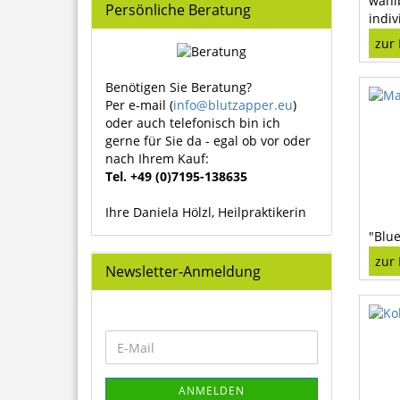
wähl
Persönliche Beratung
indi
zur
Benötigen Sie Beratung?
Per e-mail (
info@blutzapper.eu
)
oder auch telefonisch bin ich
gerne für Sie da - egal ob vor oder
nach Ihrem Kauf:
Tel. +49 (0)7195-138635
Ihre Daniela Hölzl, Heilpraktikerin
"Blu
zur
Newsletter-Anmeldung
WEITER
E-
ZUR
Mail
NEWSLETTER-
ANMELDUNG
ANMELDEN