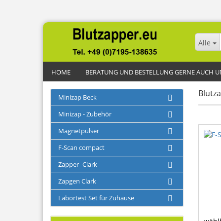
Alle
Alle
HOME
BERATUNG UND BESTELLUNG GERNE AUCH UNTE
Blutza
Minizap Beck
Minizap - Zubehör
Magnetpulser
F-Scan compact
Zapper- Clark
Zapgen Clark
Labortest Set für Zuhause