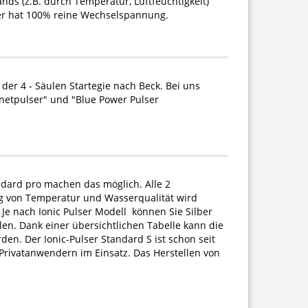
ds (z.B. durch Temperatur, Luftfeuchtigkeit)
per hat 100% reine Wechselspannung.
der 4 - Säulen Startegie nach Beck. Bei uns
netpulser" und "Blue Power Pulser
andard pro machen das möglich. Alle 2
g von Temperatur und Wasserqualität wird
Je nach Ionic Pulser Modell können Sie Silber
en. Dank einer übersichtlichen Tabelle kann die
n. Der Ionic-Pulser Standard S ist schon seit
 Privatanwendern im Einsatz. Das Herstellen von