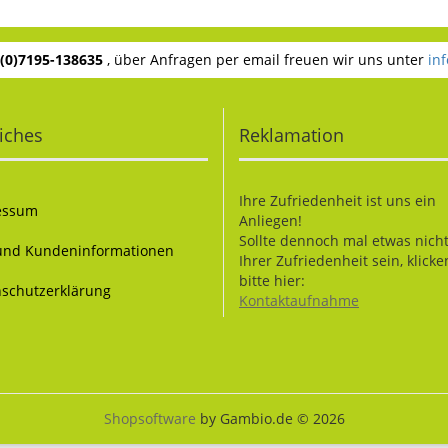
 (0)7195-138635
, über Anfragen per email freuen wir uns unter
in
iches
Reklamation
Ihre Zufriedenheit ist uns ein
essum
Anliegen!
Sollte dennoch mal etwas nich
und Kundeninformationen
Ihrer Zufriedenheit sein, klicke
bitte hier:
schutzerklärung
Kontaktaufnahme
Shopsoftware
by Gambio.de © 2026