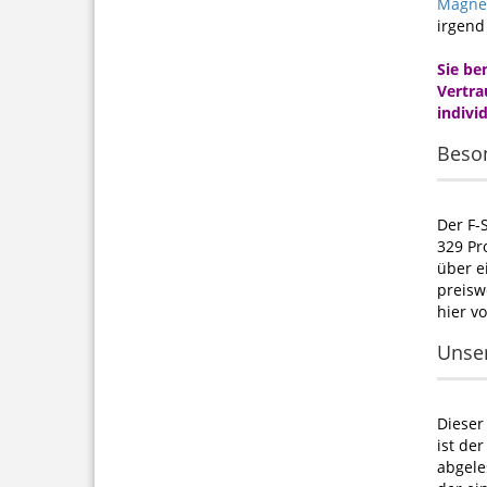
Magne
irgend
Sie be
Vertra
indivi
Beson
Der F-
329 Pr
über e
preisw
hier v
Unser
Dieser
ist de
abgele