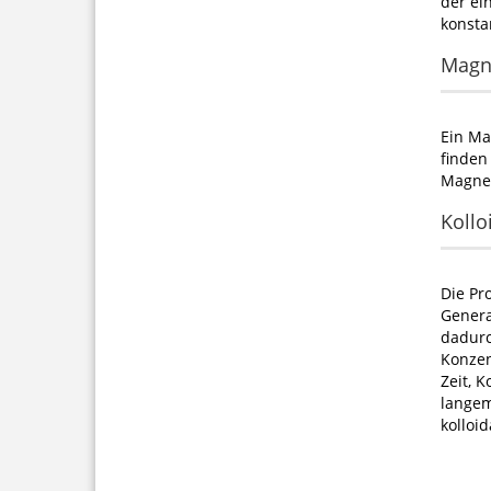
der ei
konsta
Magn
Ein Ma
finden
Magnet
Kollo
Die Pr
Genera
dadurc
Konzen
Zeit, 
langem
kolloi