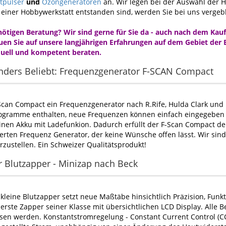
tpulser
und
Ozongeneratoren
an. Wir legen bei der Auswahl der He
 einer Hobbywerkstatt entstanden sind, werden Sie bei uns vergeb
nötigen Beratung? Wir sind gerne für Sie da - auch nach dem Kauf 
uen Sie auf unsere langjährigen Erfahrungen auf dem Gebiet der Bl
duell und kompetent beraten.
ders Beliebt: Frequenzgenerator F-SCAN Compact
Scan Compact ein Frequenzgenerator nach R.Rife, Hulda Clark und B
ogramme enthalten, neue Frequenzen können einfach eingegeben 
inen Akku mit Ladefunkion. Dadurch erfüllt der F-Scan Compact 
erten Frequenz Generator, der keine Wünsche offen lässt. Wir sin
orzustellen. Ein Schweizer Qualitätsprodukt!
 Blutzapper - Minizap nach Beck
 kleine Blutzapper setzt neue Maßtäbe hinsichtlich Präzision, Funkt
r erste Zapper seiner Klasse mit übersichtlichen LCD Display. Alle 
sen werden. Konstantstromregelung - Constant Current Control (CC