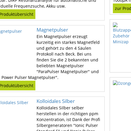
bar. DIRP Resonanzanalyse für automatische und
1000µA is
viduelle Frequenzsuche, Akku usw.
zur Pro
 Produktübersicht
Magnetpulser
Ein Magnetpulser erzeugt
kurzeitig ein starkes Magnetfeld
und gehört zu den 4 Säulen
Protokoll nach Beck. Bei uns
finden Sie die 2 bekannten und
beliebten Magnetpulser
"ParaPulser Magnetpulser" und
e Power Pulser Magnetpulser".
 Produktübersicht
Kolloidales Silber
Kolloidales Silber selber
herstellen in der richtigen ppm
Konzentration, ist Dank der Profi
Silbergeneratoren "Ionic Pulser