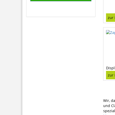
zur
Displ
zur
Wir, d
und Cl
spezia