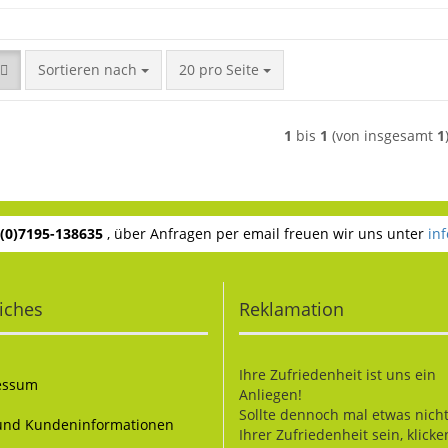
Sortieren nach
pro Seite
Sortieren nach
20 pro Seite
1
bis
1
(von insgesamt
1
 (0)7195-138635
, über Anfragen per email freuen wir uns unter
in
iches
Reklamation
Ihre Zufriedenheit ist uns ein
essum
Anliegen!
Sollte dennoch mal etwas nich
und Kundeninformationen
Ihrer Zufriedenheit sein, klicke