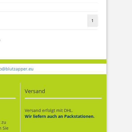
1
)
fo@blutzapper.eu
Versand
Versand erfolgt mit DHL.
Wir liefern auch an Packstationen.
t zu
n Sie