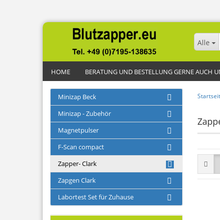
Alle
Alle
HOME
BERATUNG UND BESTELLUNG GERNE AUCH UNTE
Startsei
Minizap Beck
Minizap - Zubehör
Zappe
Magnetpulser
F-Scan compact
Zapper- Clark
Zapgen Clark
Labortest Set für Zuhause