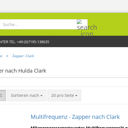
Suche...
R TEL. +49 (0)7195-138635
»
te
Zapper- Clark
r nach Hulda Clark
Sortieren nach
pro Seite
Sortieren nach
20 pro Seite
Multifrequenz - Zapper nach Clark
Mikroprozessorgesteuertes Multifrequenzgerät 