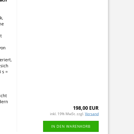
k,
ne
t
von
riert,
sich
 s =
icht
dern
198,00 EUR
inkl. 19% MwSt. zzgl.
Versand
IN DEN WARENKORB