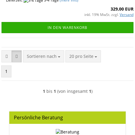
Lieferzeit:
3-4 Tage
(mehr Info)
329,00 EUR
inkl. 19% MwSt. zzgl.
Versand
IN DEN WARENKORB
Sortieren nach
pro Seite
Sortieren nach
20 pro Seite
1
1
bis
1
(von insgesamt
1
)
Persönliche Beratung