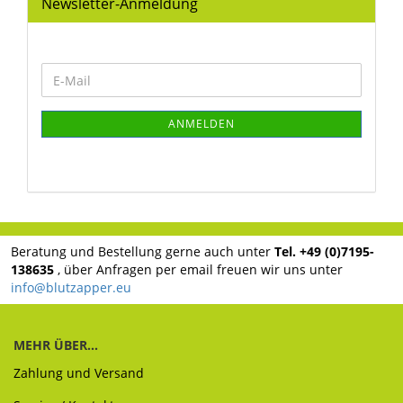
Newsletter-Anmeldung
WEITER
E-
ZUR
Mail
NEWSLETTER-
ANMELDUNG
ANMELDEN
Beratung und Bestellung gerne auch unter
Tel. +49 (0)7195-
138635
, über Anfragen per email freuen wir uns unter
info@blutzapper.eu
MEHR ÜBER...
Zahlung und Versand